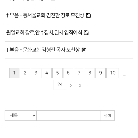
† 부음 - 동서울교회 김진환 장로 모친상
원일교회 장로,안수집사,권사 임직예식
† 부음 - 문화교회 김형진 목사 모친상
1
2
3
4
5
6
7
8
9
10
...
24
검색