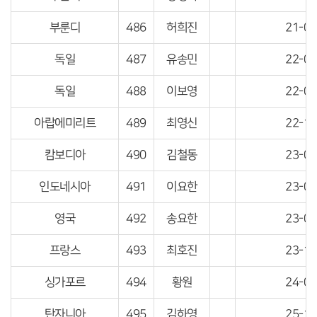
부룬디
486
허희진
21-04
독일
487
유송민
22-04
독일
488
이보영
22-04
아랍에미리트
489
최영신
22-10
캄보디아
490
김철동
23-04
인도네시아
491
이요한
23-04
영국
492
송요한
23-04
프랑스
493
최호진
23-10
싱가포르
494
황원
24-04
탄자니아
495
김하영
25-10