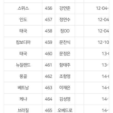
스위스
456
강연준
12-04-1
인도
457
정연수
12-04-
태국
458
정OO
12-04-
캄보디아
459
문찬식
12-10-
태국
460
문정은
13-04
뉴질랜드
461
함태주
13-10
몽골
462
조항영
14-04
베트남
463
이재은
14-04
케냐
464
김성영
14-10
브라질
465
오베드로
14-10