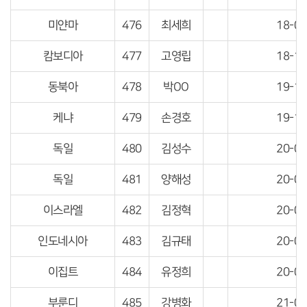
미얀마
476
최세희
18-04
캄보디아
477
고영립
18-10
동북아
478
박OO
19-10
케냐
479
손경호
19-10
독일
480
김성수
20-05
독일
481
양해성
20-05
이스라엘
482
김정혁
20-05
인도네시아
483
김규태
20-05
이집트
484
유정희
20-05
부룬디
485
강병화
21-04