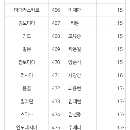
마다가스카르
466
이재한
15-04
캄보디아
467
허통
15-04
인도
468
모유종
15-04
일본
469
곽용길
15-05
캄보디아
470
양순식
15-10
러시아
471
차광찬
16-04
몽골
472
최용현
17-04
필리핀
473
김태현
17-04
스위스
474
권선종
17-10
인도네시아
475
주애니
17-10