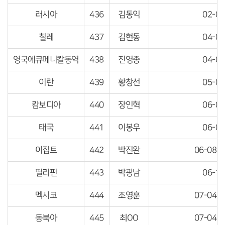
러시아
436
김동익
02-04
칠레
437
김현동
04-04
영국에큐메니칼동역
438
진영종
04-04
이란
439
황창선
05-04
캄보디아
440
장인혁
06-04
태국
441
이봉우
06-04
이집트
442
박진완
06-08-
필리핀
443
박광남
06-11
멕시코
444
조영훈
07-04-
동북아
445
최OO
07-04-