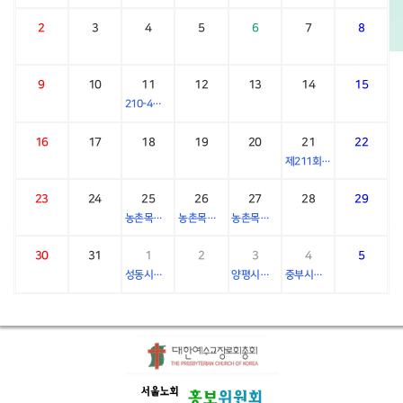
2
3
4
5
6
7
8
9
10
11
12
13
14
15
210-4차 임원회
16
17
18
19
20
21
22
제211회 부노회장 후보등록
23
24
25
26
27
28
29
농촌목회자수련회
농촌목회자수련회
농촌목회자수련회
30
31
1
2
3
4
5
성동시찰회
양평시찰회
중부시찰회