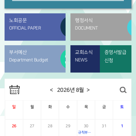
노회공문
행정서식
OFFICIAL PAPER
DOCUMENT
부서예산
교회소식
증명서발급
Department Budget
NEWS
신청
<
2026년 8월
>
일
월
화
수
목
금
토
26
27
28
29
30
31
1
규칙부실행위원회